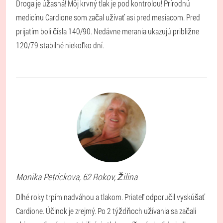
Droga je úžasná! Môj krvný tlak je pod kontrolou! Prírodnú
medicínu Cardione som začal užívať asi pred mesiacom. Pred
prijatím boli čísla 140/90. Nedávne merania ukazujú približne
120/79 stabilné niekoľko dní.
Monika
Petrickova
, 62 Rokov,
Žilina
Dlhé roky trpím nadváhou a tlakom. Priateľ odporučil vyskúšať
Cardione. Účinok je zrejmý. Po 2 týždňoch užívania sa začali