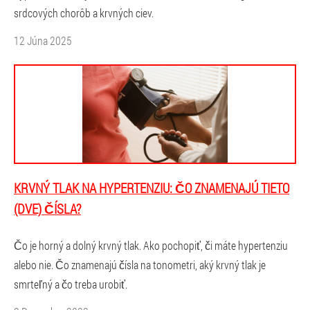
srdcových chorôb a krvných ciev.
12 Júna 2025
KRVNÝ TLAK NA HYPERTENZIU: ČO ZNAMENAJÚ TIETO
(DVE) ČÍSLA?
Čo je horný a dolný krvný tlak. Ako pochopiť, či máte hypertenziu
alebo nie. Čo znamenajú čísla na tonometri, aký krvný tlak je
smrteľný a čo treba urobiť.