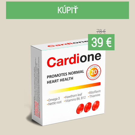
KÚPIŤ
78 €
39 €