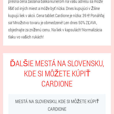
presná cena zaslania balíka kuriérom na vašu adresu sa môže
líšiť od iných miest a môže byť nízka. Dnes kupujúci v Žiline
kupujú liek v akcii. Cena tabliet Cardione je nízka: 39 €! Ponáhľaj
sa! Množstvo tovaru je obmedzené! Len dnes 50% ZĽAVA,
objednajte za zníženú cenu. Na liek v kapsulách! Normalizácia
tlaku vo vašich rukách!
ĎALŠIE MESTÁ NA SLOVENSKU,
KDE SI MÔŽETE KÚPIŤ
CARDIONE
MESTÁ NA SLOVENSKU, KDE SI MÔŽETE KÚPIŤ
CARDIONE