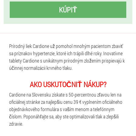
KÚPIŤ
Prírodný liek Cardione už pomohol mnohým pacientom zbaviť
sa príznakov hypertenzie, ktoré ich trápili dlhé roky. Inovatívne
tablety Cardione s unikátnym prírodným zložením prispievajú k
účinnej normalizácii krvného tlaku.
AKO USKUTOČNIŤ NÁKUP?
Cardione na Slovensku získate s 50-percentnou zľavou len na
oficiálnej stránke za najlepšiu cenu 39 € vyplnením oficiálneho
objednávkového formulára s vaším menom a telefónnym
číslom. Poponáhľajte sa, aby ste optimalizovali tlak a zlepšili
zdravie.