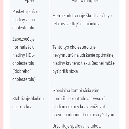
Vplyv
Ako to funguje
Poskytuje nízke
Šetrne odstraňuje škodlivé látky z
hladiny zlého
tela bez vedľajších účinkov.
cholesterolu
Zabezpečuje
normalizáciu
Tento typ cholesterolu je
hladiny HDL-
nevyhnutný na udržanie optimálnej
cholesterolu
hladiny krvného tlaku. Bez nej môže
("dobrého"
byť príliš nízka.
cholesterolu).
Špeciálna kombinácia vám
Stabilizuje hladinu
umožňuje kontrolovať vysokú
cukru v krvi
hladinu cukru v krvi a znižovať
pravdepodobnosť cukrovky 2. typu.
Urýchľuje spaľovanie tukov,