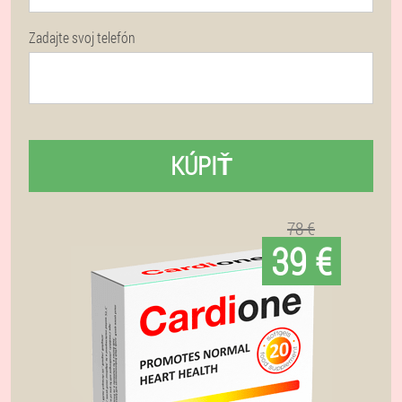
Zadajte svoj telefón
KÚPIŤ
78 €
39 €