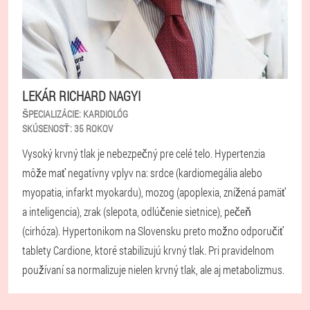
LEKÁR RICHARD NAGYI
ŠPECIALIZÁCIE:
KARDIOLÓG
SKÚSENOSŤ:
35 ROKOV
Vysoký krvný tlak je nebezpečný pre celé telo. Hypertenzia
môže mať negatívny vplyv na: srdce (kardiomegália alebo
myopatia, infarkt myokardu), mozog (apoplexia, znížená pamäť
a inteligencia), zrak (slepota, odlúčenie sietnice), pečeň
(cirhóza). Hypertonikom na Slovensku preto možno odporučiť
tablety Cardione, ktoré stabilizujú krvný tlak. Pri pravidelnom
používaní sa normalizuje nielen krvný tlak, ale aj metabolizmus.