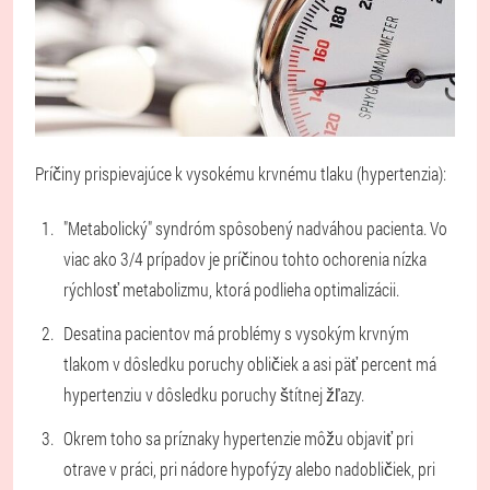
Príčiny prispievajúce k vysokému krvnému tlaku (hypertenzia):
"Metabolický" syndróm spôsobený nadváhou pacienta. Vo
viac ako 3/4 prípadov je príčinou tohto ochorenia nízka
rýchlosť metabolizmu, ktorá podlieha optimalizácii.
Desatina pacientov má problémy s vysokým krvným
tlakom v dôsledku poruchy obličiek a asi päť percent má
hypertenziu v dôsledku poruchy štítnej žľazy.
Okrem toho sa príznaky hypertenzie môžu objaviť pri
otrave v práci, pri nádore hypofýzy alebo nadobličiek, pri