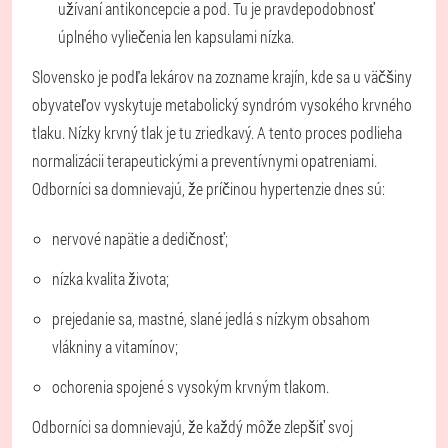
užívaní antikoncepcie a pod. Tu je pravdepodobnosť
úplného vyliečenia len kapsulami nízka.
Slovensko je podľa lekárov na zozname krajín, kde sa u väčšiny
obyvateľov vyskytuje metabolický syndróm vysokého krvného
tlaku. Nízky krvný tlak je tu zriedkavý. A tento proces podlieha
normalizácii terapeutickými a preventívnymi opatreniami.
Odborníci sa domnievajú, že príčinou hypertenzie dnes sú:
nervové napätie a dedičnosť;
nízka kvalita života;
prejedanie sa, mastné, slané jedlá s nízkym obsahom
vlákniny a vitamínov;
ochorenia spojené s vysokým krvným tlakom.
Odborníci sa domnievajú, že každý môže zlepšiť svoj