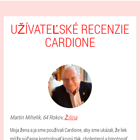
UŽÍVATEĽSKÉ RECENZIE
CARDIONE
Martin
Mihelik
, 64 Rokov,
Žilina
Moja žena a ja sme používali Cardione, aby sme ukázali, že liek
môže súčasne kontrolovať krvný tlak, cholesterol a hmotnosť.