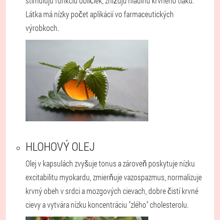
stimulujú funkciu obličiek, znižujú hladinu krvného tlaku.
Látka má nízky počet aplikácií vo farmaceutických
výrobkoch.
HLOHOVÝ OLEJ
Olej v kapsulách zvyšuje tonus a zároveň poskytuje nízku
excitabilitu myokardu, zmierňuje vazospazmus, normalizuje
krvný obeh v srdci a mozgových cievach, dobre čistí krvné
cievy a vytvára nízku koncentráciu "zlého" cholesterolu.