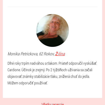
Monika
Petrickova
, 62 Rokov,
Žilina
Dlhé roky trpím nadváhou a tlakom. Priateľ odporučil vyskúšať
Cardione. Účinok je zrejmý. Po 2 týždňoch užívania sa začali
objavovať známky stabilizácie tlaku, znížená chuť do jedla.
Môžem odporučiť používať.
Všetky recenzie