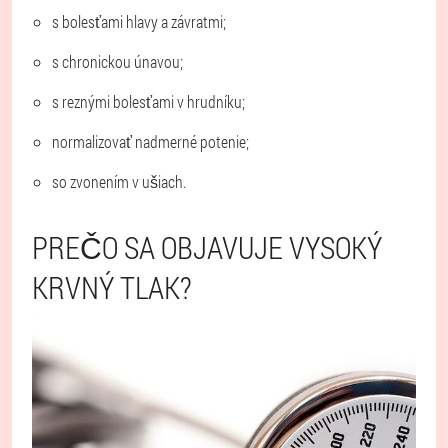
s bolesťami hlavy a závratmi;
s chronickou únavou;
s reznými bolesťami v hrudníku;
normalizovať nadmerné potenie;
so zvonením v ušiach.
PREČO SA OBJAVUJE VYSOKÝ
KRVNÝ TLAK?