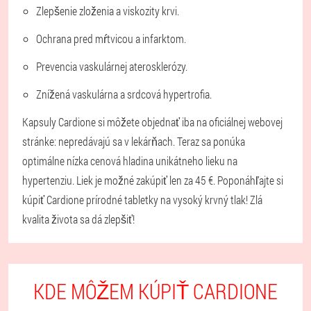
Zlepšenie zloženia a viskozity krvi.
Ochrana pred mŕtvicou a infarktom.
Prevencia vaskulárnej aterosklerózy.
Znížená vaskulárna a srdcová hypertrofia.
Kapsuly Cardione si môžete objednať iba na oficiálnej webovej
stránke: nepredávajú sa v lekárňach. Teraz sa ponúka
optimálne nízka cenová hladina unikátneho lieku na
hypertenziu. Liek je možné zakúpiť len za 45 €. Poponáhľajte si
kúpiť Cardione prírodné tabletky na vysoký krvný tlak! Zlá
kvalita života sa dá zlepšiť!
KDE MÔŽEM KÚPIŤ CARDIONE